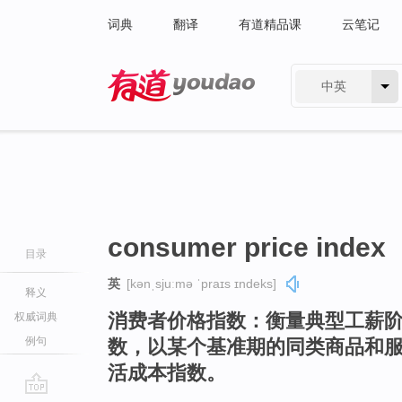
词典
翻译
有道精品课
云笔记
中英
有道 - 网易旗下搜索
consumer price index
目录
英
[kənˌsjuːmə ˈpraɪs ɪndeks]
释义
消费者价格指数：衡量典型工薪
权威词典
例句
数，以某个基准期的同类商品和
活成本指数。