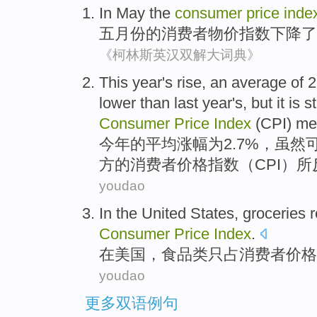
In May
the
consumer
price
inde
五月份
的
消费者
物价
指数
下降
了
《柯林斯英汉双解大词典》
This
year
's
rise,
an average
of 2
lower than
last year
's,
but
it is st
Consumer
Price
Index
(
CPI
)
me
今年
的
平均
涨幅为2.7%，虽然
方
的
消费者
价格
指数
（
CPI
）
所
youdao
In
the United States
,
groceries 
Consumer
Price
Index
.
在
美国
，
食品类
只
占
消费者
价格
youdao
更多双语例句