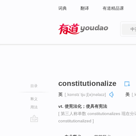
词典
翻译
有道精品课
中
有道 - 网易旗下搜索
constitutionalize
目录
英
[ˌkɒnstɪˈtjuːʃ(ə)nəlaɪz]
美
[ˌ
释义
vt. 使宪法化；使具有宪法
用法
[ 第三人称单数 constitutionalizes 现在分词 c
constitutionalized ]
go
top