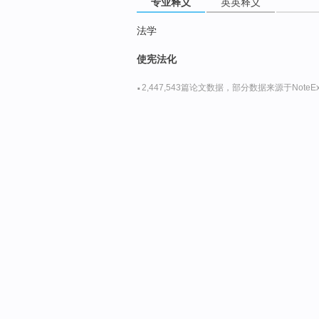
专业释义
英英释义
法学
使宪法化
·
2,447,543篇论文数据，部分数据来源于NoteExp