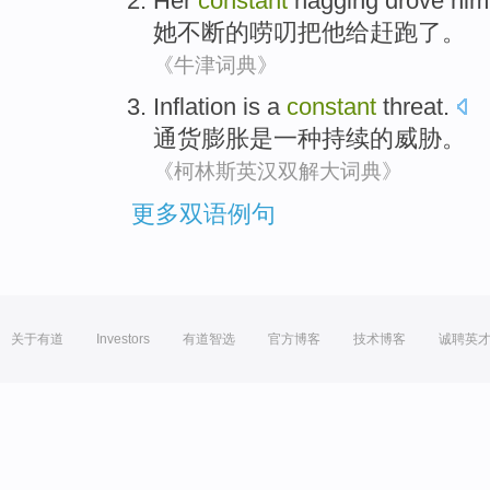
Her
constant
nagging
drove
him
她
不断
的唠叨把他
给赶跑
了。
《牛津词典》
Inflation
is
a
constant
threat
.
通货膨胀
是
一种
持续
的
威胁
。
《柯林斯英汉双解大词典》
更多双语例句
关于有道
Investors
有道智选
官方博客
技术博客
诚聘英