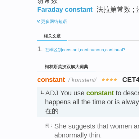
射常数
Faraday constant
法拉第常数 ; 
更多
网络短语
相关文章
1.
怎样区别constant,continunous,continual?
柯林斯英汉双解大词典
constant
CET4
/ˈkɒnstənt/
ADJ
You use
constant
to descr
1.
happens all the time or is a
在的
She suggests that women ar
例：
abnormally thin.