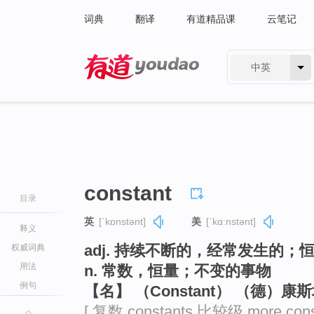
词典
翻译
有道精品课
云笔记
中英
有道 - 网易旗下搜索
constant
目录
英
[ˈkɒnstənt]
美
[ˈkɑːnstənt]
释义
adj. 持续不断的，经常发生的
权威词典
用法
n. 常数，恒量；不变的事物
例句
【名】 （Constant） （德）
[ 复数 constants 比较级 more cons