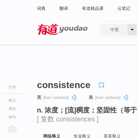
词典
翻译
有道精品课
云笔记
中英
有道 - 网易旗下搜索
consistence
目录
英
[kənˈsɪstəns]
美
[kənˈsɪstəns]
释义
n. 浓度；[流]稠度；坚固性（等于 co
用法
例句
[ 复数 consistences ]
go
网络释义
专业释义
英英释义