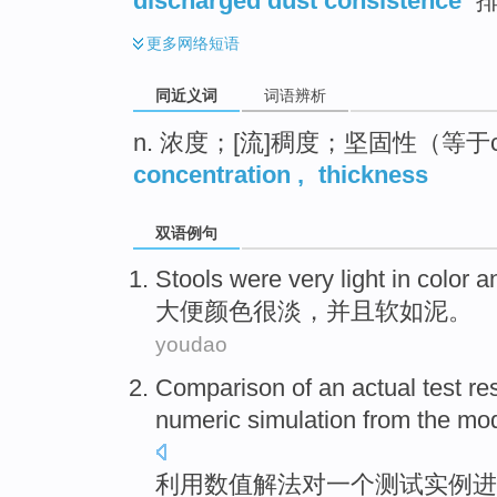
discharged dust consistence
排
更多
网络短语
同近义词
词语辨析
n. 浓度；[流]稠度；坚固性（等于con
concentration
,
thickness
双语例句
Stools
were
very
light
in
color
an
大便
颜色
很
淡
，
并且软如
泥。
youdao
Comparison
of
an
actual
test
re
numeric
simulation
from the mo
利用
数值解法
对
一个
测试
实例
进