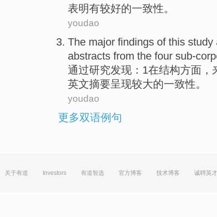
表明有
较好的
一致性
。
youdao
The
major
findings
of
this study
abstracts
from
the four sub-cor
通过
研究发现
：
1
在
结构
方面
，
英文摘要
呈现
较大的一致性。
youdao
更多双语例句
关于有道
Investors
有道智选
官方博客
技术博客
诚聘英