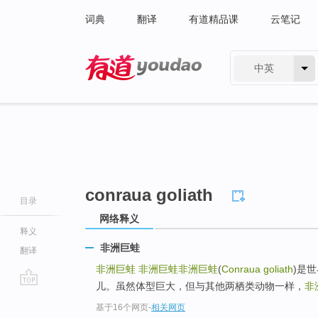
词典
翻译
有道精品课
云笔记
中英
有道 - 网易旗下搜索
conraua goliath
目录
网络释义
释义
非洲巨蛙
翻译
非洲巨蛙
非洲巨蛙
非洲巨蛙
(
Conraua goliath
)是
儿。虽然体型巨大，但与其他两栖类动物一样，
非
go
基于16个网页
-
相关网页
top