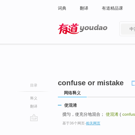
词典
翻译
有道精品课
中
有道 - 网易旗下搜索
confuse or mistake
目录
网络释义
释义
使混淆
翻译
搅匀，使充分地混合；
使混淆
(
confus
基于36个网页
-
相关网页
go
top