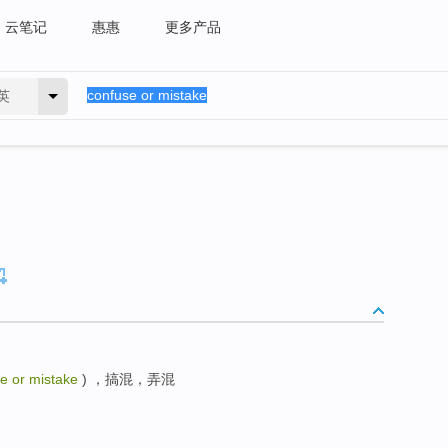
云笔记
惠惠
更多产品
英
e or mistake
) ，搞混，弄混