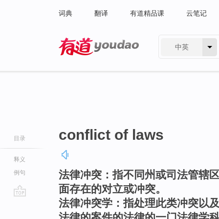
词典
翻译
有道精品课
云笔记
中英
有道 - 网易旗下搜索
conflict of laws
目录
释义
法律冲突：指不同州或司法管辖
例句
面存在的对立或冲突。
法律冲突学：指处理此类冲突以
go
top
法律的案件的法律的一门法律学