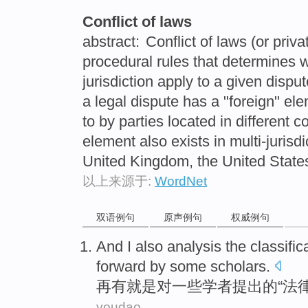
Conflict of laws
abstract:
Conflict of laws (or priva
procedural rules that determines 
jurisdiction apply to a given dispu
a legal dispute has a "foreign" el
to by parties located in different c
element also exists in multi-jurisd
United Kingdom, the United State
以上来源于:
WordNet
双语例句
原声例句
权威例句
And I also
analysis
the
classific
forward
by
some
scholars
.
再有就是
对
一些
学者
提出
的
“
法
youdao