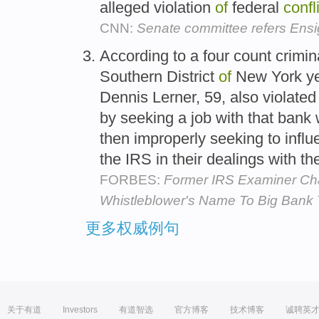
alleged violation
of
federal
confl
CNN:
Senate committee refers Ensi
According to a four count crimina
Southern District
of
New York ye
Dennis Lerner, 59, also violated
by seeking a job with that bank
then improperly seeking to influ
the IRS in their dealings with t
FORBES:
Former IRS Examiner Ch
Whistleblower's Name To Big Bank 
更多权威例句
关于有道
Investors
有道智选
官方博客
技术博客
诚聘英