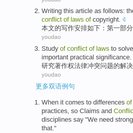
Writing
this article
as follows
:
th
conflict
of
laws
of
copyright
.
本文
的
写作
安排
如下
：
第
一部分
youdao
Study
of
conflict
of
laws
to
solv
important
practical
significance
.
研究
著作权
法律
冲突
问题
的
解决
youdao
更多双语例句
When it comes to differences
of
practices, so Claims and
Conflic
disciplines say "We need stron
that."