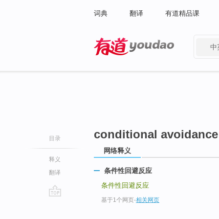
词典
翻译
有道精品课
中
有道 - 网易旗下搜索
conditional avoidanc
目录
网络释义
释义
条件性回避反应
翻译
条件性回避反应
基于1个网页
-
相关网页
go
top