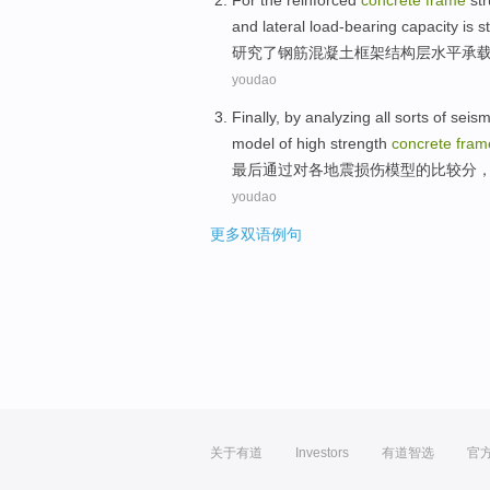
For the
reinforced
concrete
frame
st
and
lateral
load-bearing
capacity is
s
研究了
钢筋
混凝土
框架
结构
层
水平
承
youdao
Finally
,
by
analyzing
all sorts of
seism
model
of
high strength
concrete
fram
最后
通过
对
各
地震
损伤
模型
的
比较分
youdao
更多双语例句
关于有道
Investors
有道智选
官