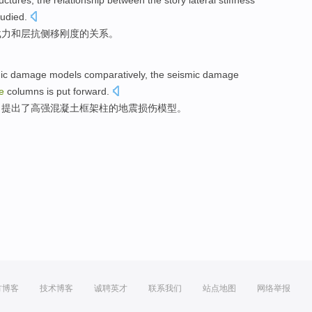
ructures
,
the
relationship between
the
story
lateral
stiffness
tudied
.
载力
和
层抗
侧移
刚度
的
关系
。
ic
damage
models
comparatively
,
the
seismic damage
e
columns
is put forward
.
，
提出
了
高强
混凝土
框架
柱
的
地震损伤
模型
。
方博客
技术博客
诚聘英才
联系我们
站点地图
网络举报