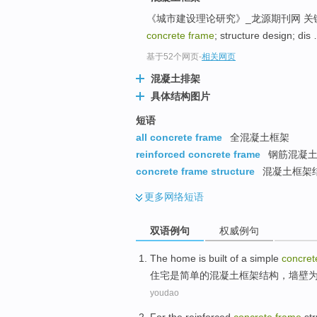
《城市建设理论研究》_龙源期刊网 关
concrete frame
; structure design;
基于52个网页
-
相关网页
混凝土排架
具体结构图片
短语
all concrete frame
全混凝土框架
reinforced concrete frame
钢筋混凝土构
concrete frame structure
混凝土框架
更多
网络短语
双语例句
权威例句
The home
is
built
of a
simple
concret
住宅
是
简单
的
混凝土
框架结构
，
墙壁
youdao