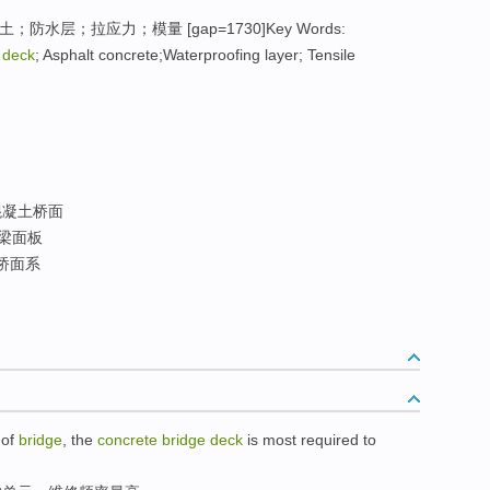
；防水层；拉应力；模量 [gap=1730]Key Words:
 deck
; Asphalt concrete;Waterproofing layer; Tensile
凝土桥面
梁面板
桥面系
of
bridge
, the
concrete
bridge
deck
is
most
required to