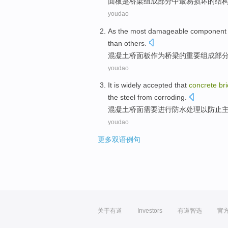
面板
是
桥梁
组成部分
中
最
易损坏
的
结
youdao
As
the
most damageable
component
than others.
混凝土
桥
面板
作为
桥梁
的
重要
组成
部
youdao
It is widely accepted that
concrete
br
the steel from
corroding
.
混凝土
桥面
需要
进行
防水处理
以
防止
youdao
更多双语例句
关于有道
Investors
有道智选
官