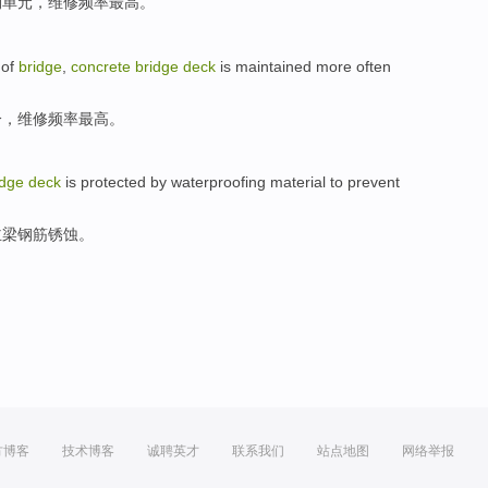
构单元，
维修
频率
最高
。
of
bridge
,
concrete
bridge
deck
is
maintained
more often
分，维修频率最高。
idge
deck
is
protected by
waterproofing
material
to
prevent
主梁钢筋锈蚀
。
方博客
技术博客
诚聘英才
联系我们
站点地图
网络举报