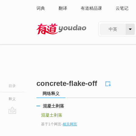
词典
翻译
有道精品课
云笔记
中英
有道 - 网易旗下搜索
concrete-flake-off
目录
网络释义
释义
混凝土剥落
混凝土剥落
go
基于1个网页
-
相关网页
top