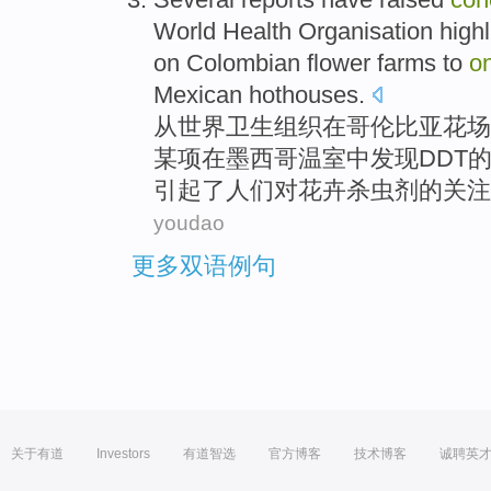
World
Health
Organisation
highl
on
Colombian
flower
farms
to
o
Mexican
hothouses
.
从
世界
卫生
组织
在
哥伦比亚花场
某
项
在
墨西哥
温室
中发现
DDT
引起
了人们
对
花卉
杀虫剂
的
关注
youdao
更多双语例句
关于有道
Investors
有道智选
官方博客
技术博客
诚聘英