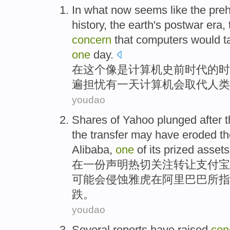
In
what
now seems
like the
preh
top
history
,
the earth
's
postwar
era
,
concern
that
computers
would t
one
day
.
在
这个
像是
计算机
史前
时代
的
时
遍
担忧
有一
天
计算
机会取代
人类
youdao
Shares
of
Yahoo
plunged
after
t
the
transfer
may
have
eroded
t
Alibaba
,
one
of
its prized assets
在
一
份声明
热切
关注
转让
支付宝
可能
会
侵蚀
雅虎在阿里巴巴所指
跌
。
youdao
Several
reports
have
raised
con