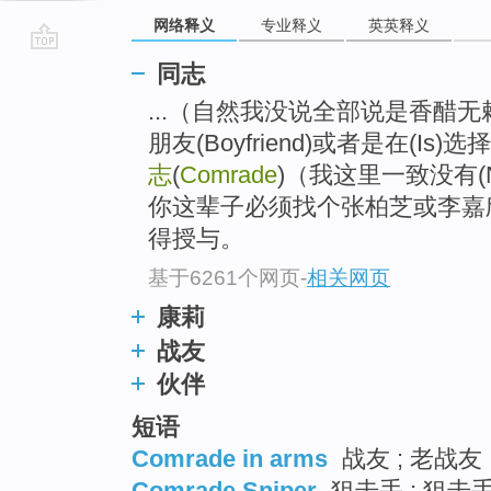
网络释义
专业释义
英英释义
go
同志
top
...（自然我没说全部说是香醋
朋友(Boyfriend)或者是在(
志
(
Comrade
)（我这里一致没有
你这辈子必须找个张柏芝或李嘉
得授与。
基于6261个网页
-
相关网页
康莉
战友
伙伴
短语
Comrade in arms
战友 ; 老战友 
Comrade Sniper
狙击手 ; 狙击