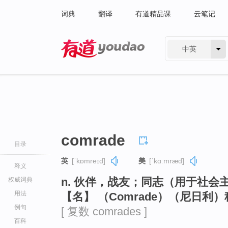
词典
翻译
有道精品课
云笔记
中英
有道 - 网易旗下搜索
comrade
目录
英
[ˈkɒmreɪd]
美
[ˈkɑːmræd]
释义
n. 伙伴，战友；同志（用于社会
权威词典
用法
【名】 （Comrade）（尼日利
例句
[ 复数 comrades ]
百科