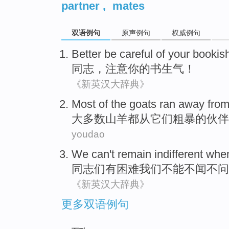
partner
,
mates
双语例句
原声例句
权威例句
Better
be careful
of
your
bookis
同志
，
注意
你
的
书生气！
《新英汉大辞典》
Most
of the
goats
ran
away
fro
大多数
山羊都
从
它们
粗暴
的
伙伴
youdao
We
can't
remain indifferent whe
同志们
有
困难
我们
不能
不闻不问
《新英汉大辞典》
更多双语例句