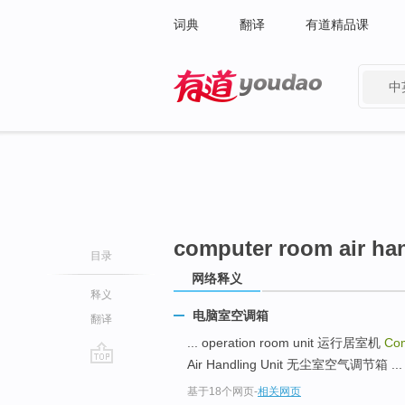
词典
翻译
有道精品课
中
有道 - 网易旗下搜索
computer room air han
目录
网络释义
释义
电脑室空调箱
翻译
... operation room unit 运行居室机
Com
Air Handling Unit 无尘室空气调节箱 ...
go
基于18个网页
-
相关网页
top