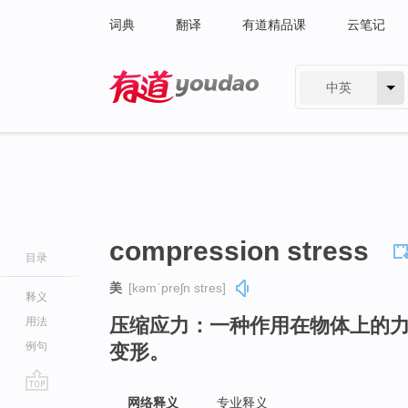
词典
翻译
有道精品课
云笔记
中英
有道 - 网易旗下搜索
compression stress
目录
美
[kəmˈpreʃn stres]
释义
压缩应力：一种作用在物体上的
用法
例句
变形。
go
网络释义
专业释义