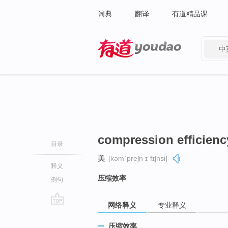
词典
翻译
有道精品课
中
有道 - 网易旗下搜索
compression efficienc
目录
美
[kəmˈpreʃn ɪˈfɪʃnsi]
释义
压缩效率
例句
网络释义
专业释义
go
top
压缩效率