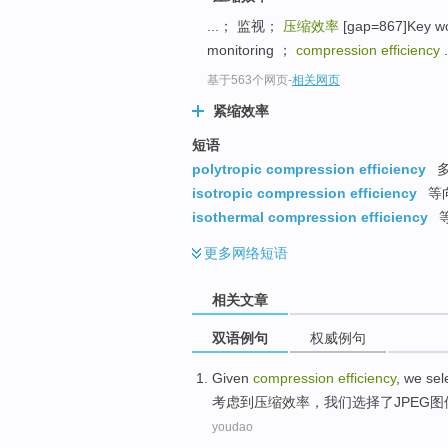
...； 监视；
压缩效率
[gap=867]Key wo
monitoring ；
compression efficiency
.
基于563个网页
-
相关网页
紧缩效率
短语
polytropic compression efficiency
多
isotropic compression efficiency
等
isothermal compression efficiency
更多
网络短语
相关文章
双语例句
权威例句
Given
compression
efficiency
,
we
sel
考虑到
压缩
效率
，
我们
选择了
JPEG
图
youdao