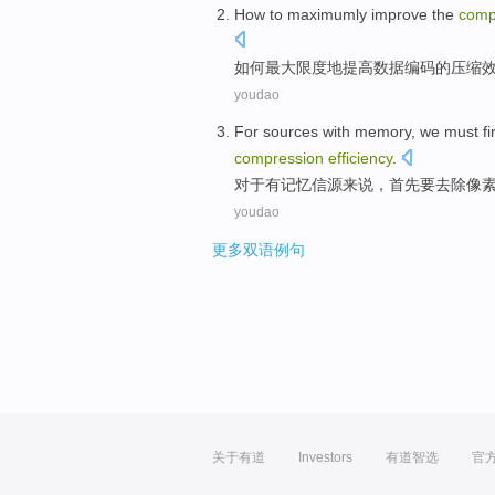
How to
maximumly
improve
the
comp
如何
最大限度地
提高
数据
编码
的
压缩
youdao
For
sources
with
memory
, we
must
fi
compression
efficiency
.
对于
有
记忆
信源来说
，
首先
要
去除
像
youdao
更多双语例句
关于有道
Investors
有道智选
官