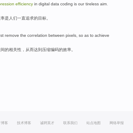
ression
efficiency
in digital
data
coding
is
our tireless
aim
.
效率
是
人们一直
追求
的
目标
。
rst
remove
the
correlation between
pixels
,
so as to
achieve
素
间
的
相关性，
从而
达到
压缩编码
的
效率
。
方博客
技术博客
诚聘英才
联系我们
站点地图
网络举报