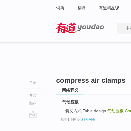
词典
翻译
有道精品课
中
有道 - 网易旗下搜索
compress air clamps
目录
网络释义
释义
气动压板
翻译
... 装夹方式 Table design
气动压板
Co
基于1个网页
-
相关网页
go
top