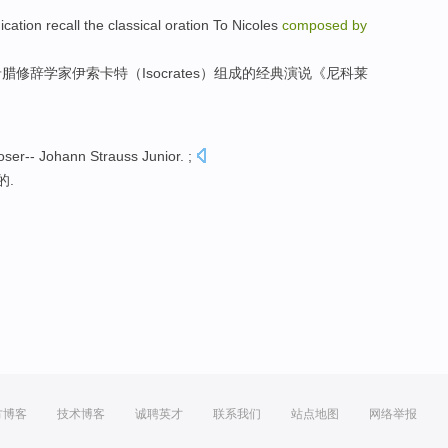
ication
recall
the
classical
oration
To
Nicoles
composed
by
希腊
修辞学
家伊索卡特（
Isocrates
）
组成
的
经典
演说
《尼科莱
oser
-- Johann Strauss Junior
. ;
的.
方博客
技术博客
诚聘英才
联系我们
站点地图
网络举报