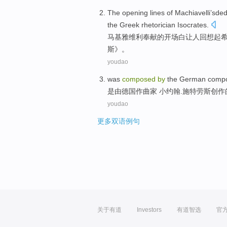
The
opening lines
of
Machiavelli’sded
the
Greek
rhetorician
Isocrates.
马基雅维利奉献
的
开场白让人
回想
起
斯》。
youdao
was
composed
by
the
German
comp
是
由
德国
作曲家
小约翰.
施特劳斯
创作
youdao
更多双语例句
关于有道
Investors
有道智选
官