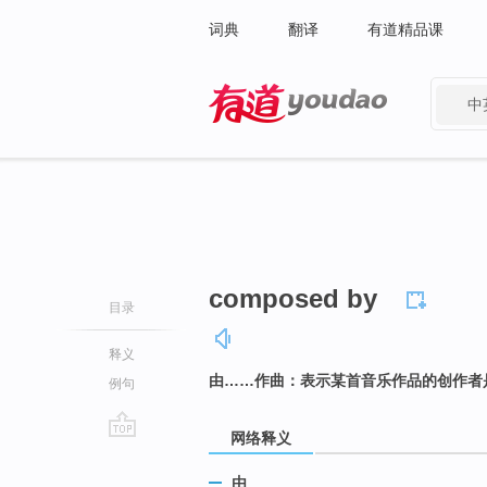
词典
翻译
有道精品课
中
有道 - 网易旗下搜索
composed by
目录
释义
由……作曲：表示某首音乐作品的创作者
例句
网络释义
go
top
由