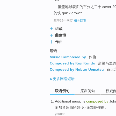
... 覆盖地球表面的百分之二十 cover 20% of
的快 quick growth ...
基于16个网页
-
相关网页
组成
曲詹博
作曲
短语
Music Composed by
作曲
Composed by Koji Kondo
超级马里奥
Composed by Nobuo Uematsu
命运之
更多
网络短语
双语例句
原声例句
权威
Additional
music
is
composed
by
Joh
附加
音乐
由
约翰
·
凡
·汤加伦作曲。
youdao