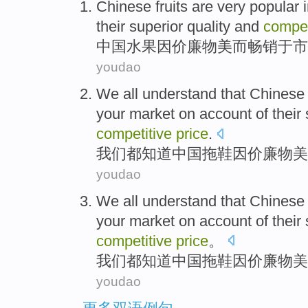
Chinese
fruits
are very
popular
their
superior
quality
and
compet
中国
水果
因
价廉物美
而
畅销
于
市
youdao
We
all
understand that
Chinese
your
market
on account of their 
competitive
price
.
我们
都
知道
中国
拖鞋
因价廉物美
youdao
We
all
understand that
Chinese
your
market
on account of their 
competitive
price
。
我们
都
知道
中国
拖鞋
因价廉物美
youdao