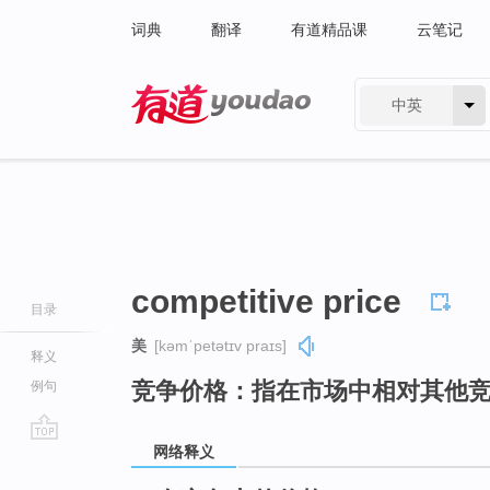
词典
翻译
有道精品课
云笔记
中英
有道 - 网易旗下搜索
competitive price
目录
美
[kəmˈpetətɪv praɪs]
释义
竞争价格：指在市场中相对其他
例句
网络释义
go
top