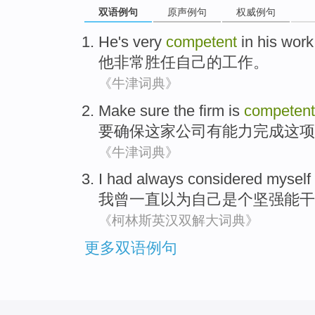
双语例句
原声例句
权威例句
He
's very
competent
in
his
work
他
非常
胜任
自己
的
工作
。
《牛津词典》
Make sure
the firm
is
competent
要
确保
这家
公司
有
能力完成这项
《牛津词典》
I
had
always
considered
myself
我
曾
一直
以为
自己
是个
坚强
能干
《柯林斯英汉双解大词典》
更多双语例句