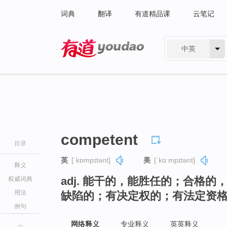
词典
翻译
有道精品课
云笔记
中英
有道 - 网易旗下搜索
competent
目录
英
[ˈkɒmpɪtənt]
美
[ˈkɑːmpɪtənt]
释义
adj. 能干的，能胜任的；合格
权威词典
用法
缺陷的；有决定权的；有法定资
例句
网络释义
专业释义
英英释义