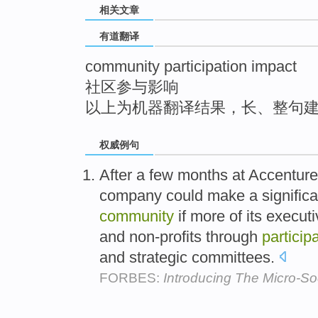
相关文章
top
有道翻译
community participation impact
社区参与影响
以上为机器翻译结果，长、整句
权威例句
After a few months at Accenture
company could make a signific
community
if more of its executi
and non-profits through
particip
and strategic committees.
FORBES:
Introducing The Micro-Soc