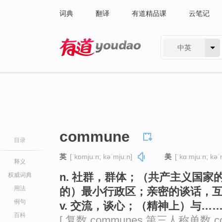
词典
翻译
有道精品课
云笔记
中英
有道 - 网易旗下搜索
commune
目录
英
[ˈkɒmjuːn; kəˈmjuːn]
美
[ˈkɑːmjuːn; kəˈ
释义
n. 社群，群体；（共产主义国
权威词典
用法
的）最小行政区；亲密的谈话，
例句
v. 交流，谈心；（精神上）与…
百科
[ 复数 communes 第三人称单数 c