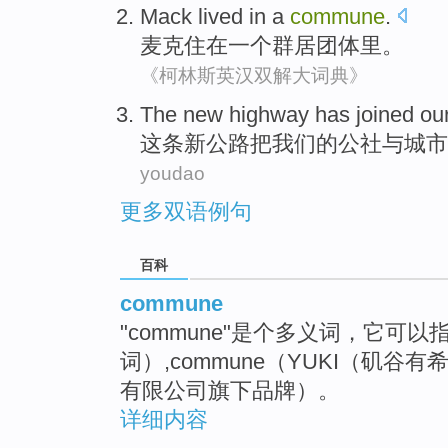
Mack
lived
in
a
commune
.
麦克
住
在
一个
群居团体里
。
《柯林斯英汉双解大词典》
The
new
highway
has
joined
ou
这
条
新
公路
把
我们
的
公社
与
城市
youdao
更多双语例句
百科
commune
"commune"是个多义词，它可以指
词）,commune（YUKI（矶谷有
有限公司旗下品牌）。
详细内容