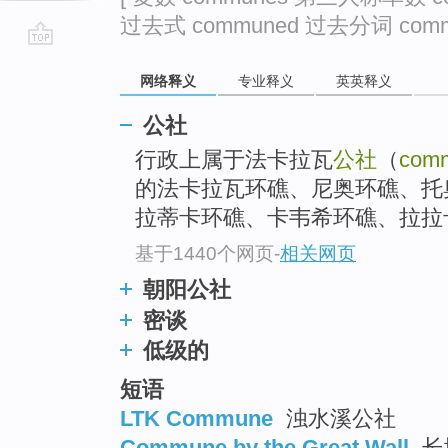
过去式 communed 过去分词 commu
go
网络释义
专业释义
英英释义
top
公社
行政上属于法卡拉瓦
公社
（
com
的法卡拉瓦环礁、尼奥环礁、托
拉蒂卡环礁、卡韦希环礁、拉拉卡
基于1440个网页
-
相关网页
朝阳公社
密谈
低级的
短语
LTK Commune
浊水溪公社
Commune by the Great Wall
长