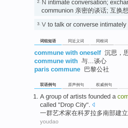
N
intimate conversation; excha
2.
communion 亲密的谈话; 互换
V
to talk or converse intima
3.
词组短语
同近义词
同根词
commune with oneself
沉思，
commune with
与…谈心
paris commune
巴黎公社
双语例句
原声例句
权威例句
A
group of
artists
founded
a
co
called
"
Drop
City
".
一
群
艺术家
在
科罗拉多
南部
建立
youdao