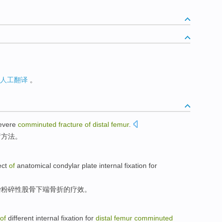
人工翻译
。
evere
comminuted
fracture
of
distal
femur
.
疗方法
。
ect
of
anatomical
condylar
plate
internal
fixation
for
杂粉碎性
股骨
下端骨折
的
疗效
。
of
different
internal
fixation
for
distal
femur
comminuted