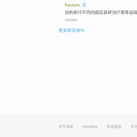
fracture
.
目的
探讨
不同
内
固定器材
治疗股骨
远
youdao
更多双语例句
关于有道
Investors
有道智选
官