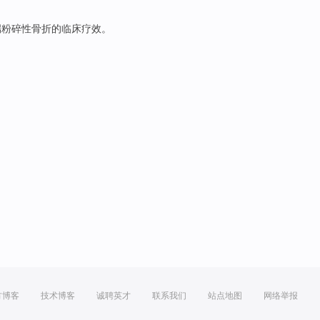
端
粉碎性骨折
的
临床
疗效
。
方博客
技术博客
诚聘英才
联系我们
站点地图
网络举报