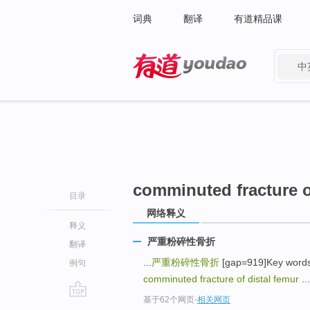
词典
翻译
有道精品课
中
有道 - 网易旗下搜索
comminuted fracture o
目录
网络释义
释义
严重粉碎性骨折
翻译
...
严重粉碎性骨折
[gap=919]Key word
例句
comminuted fracture of distal femur
...
基于62个网页
-
相关网页
go