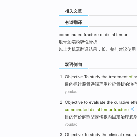
top
相关文章
有道翻译
comminuted fracture of distal femur
股骨远端粉碎性骨折
以上为机器翻译结果，长、整句建议使用
双语例句
Objective
To study
the
treatment
of
s
目的
探讨
股骨
远端
严重
粉碎
骨折
的
治
youdao
Objective to
evaluate
the
curative eff
comminuted
distal
femur
fracture
.
目的
评价
解剖
型髁
钢板
内
固定
治疗
复
youdao
Objective
To study
the
clinical
results