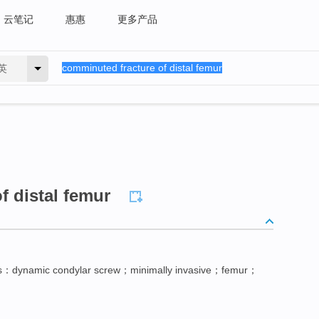
云笔记
惠惠
更多产品
英
f distal femur
s：dynamic condylar screw；minimally invasive；femur；