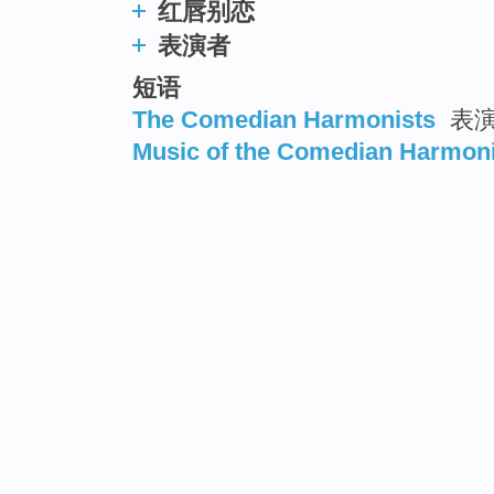
红唇别恋
表演者
短语
The Comedian Harmonists
表
Music of the Comedian Harmon