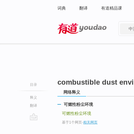
词典
翻译
有道精品课
中
有道 - 网易旗下搜索
combustible dust env
目录
网络释义
释义
可燃性粉尘环境
翻译
可燃性粉尘环境
基于1个网页
-
相关网页
go
top