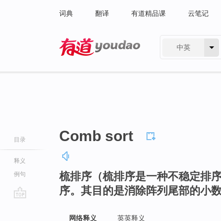
词典
翻译
有道精品课
云笔记
中英
有道 - 网易旗下搜索
Comb sort
目录
释义
梳排序（梳排序是一种不稳定排
例句
序。其目的是消除阵列尾部的小
go
top
网络释义
英英释义