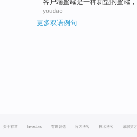
客户
端
蜜罐
是一
种
新型
的
蜜罐，
youdao
更多双语例句
关于有道
Investors
有道智选
官方博客
技术博客
诚聘英