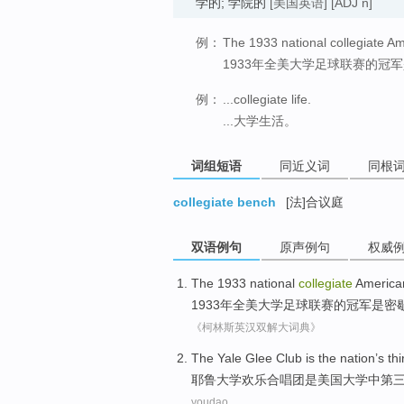
学的; 学院的
[美国英语]
[ADJ n]
例：
The 1933 national collegiate A
1933年全美大学足球联赛的冠
例：
...collegiate life.
...大学生活。
词组短语
同近义词
同根
collegiate bench
[法]合议庭
双语例句
原声例句
权威
The 1933
national
collegiate
America
1933年
全美
大学
足球
联赛
的冠军
是
密
《柯林斯英汉双解大词典》
The Yale
Glee
Club
is
the
nation
’s
thi
耶鲁
大学
欢乐
合唱团
是
美国
大学
中
第
youdao