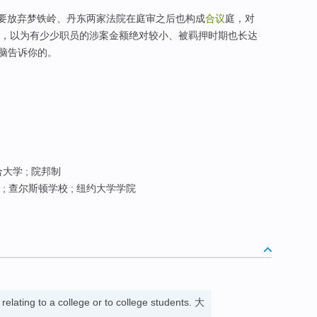
候就不要放弃梦铁岭、丹东两家法院在庭审之后也构成
合议
庭，对
)，以为有少少职员的涉案金额绝对较小、被羁押时期也长达
脑告诉你的。
大学 ; 院邦制
 ; 查尔斯顿学校 ; 纽约大学学院
elating to a college or to college students. 大