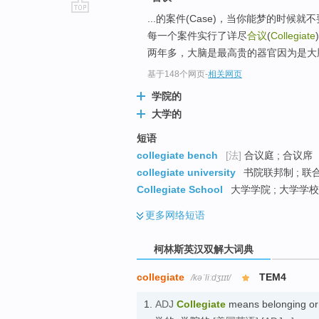
...的案件(Case)，当你能梦的时
go
每一个案件实行了详尽
合议
(
Collegiate
top
两年多，大脑是最高贵的器官因为是大
基于148个网页
-
相关网页
学院的
大学的
短语
collegiate bench
[法]
合议庭 ; 合议席
collegiate university
书院联邦制 ; 联合
Collegiate School
大学学院 ; 大学学校
更多
网络短语
柯林斯英汉双解大词典
collegiate
TEM4
/kəˈliːdʒɪɪt/
1.
ADJ
Collegiate
means belonging or r