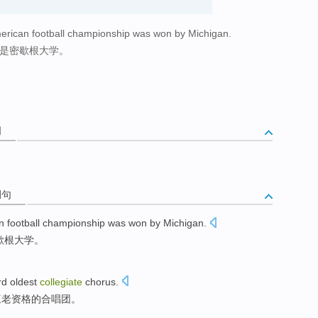
merican football championship was won by Michigan.
军是密歇根大学。
词
例句
n
football
championship
was
won
by Michigan
.
歇根
大学。
rd
oldest
collegiate
chorus
.
三
老资格的
合唱团
。