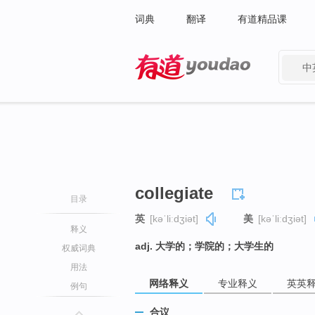
词典
翻译
有道精品课
中
有道 - 网易旗下搜索
collegiate
目录
英
[kəˈliːdʒiət]
美
[kəˈliːdʒiət]
释义
adj. 大学的；学院的；大学生的
权威词典
用法
网络释义
专业释义
英英
例句
合议