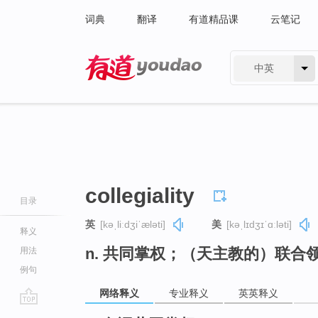
词典
翻译
有道精品课
云笔记
中英
有道 - 网易旗下搜索
collegiality
目录
英
[kəˌliːdʒiˈæləti]
美
[kəˌlɪdʒɪˈɑːləti]
释义
n. 共同掌权；（天主教的）联合
用法
例句
网络释义
专业释义
英英释义
go