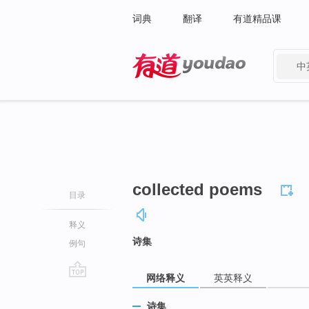
词典
翻译
有道精品课
中
有道 - 网易旗下搜索
collected poems
目录
释义
诗集
例句
网络释义
英英释义
go
top
诗集