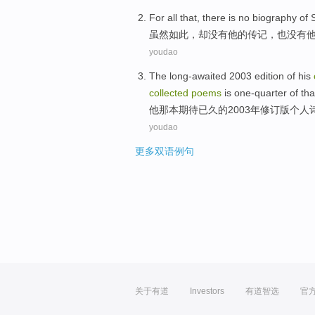
For
all
that
, there is
no
biography
of
S
虽然
如此
，却
没有
他
的
传记
，
也
没有
youdao
The long-awaited
2003
edition
of
his
collected
poems
is one-quarter
of
tha
他
那
本期待已久
的
2003年
修订版
个人
youdao
更多双语例句
关于有道
Investors
有道智选
官