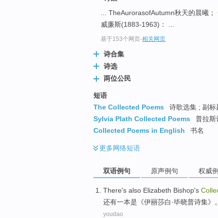
... TheAurorasofAutumn秋天的晨曦；
威廉斯(1883-1963)： ...
基于153个网页
-
相关网页
诗合集
诗选
两位公民
短语
The Collected Poems
诗歌选集 ; 副标
Sylvia Plath Collected Poems
普拉斯
Collected Poems in English
书名
更多
网络短语
双语例句
原声例句
权威
There's also
Elizabeth
Bishop's
Colle
还有
一本是《
伊丽莎白
·
毕晓普
诗集
》
youdao