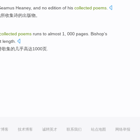
eamus Heaney,
and
no edition of
his
collected
poems
.
他
所收集
诗
的出版物。
collected
poems
runs to
almost
1, 000
pages
. Bishop’s
t length.
诗歌
集
的
几乎
高达1000
页
.
方博客
技术博客
诚聘英才
联系我们
站点地图
网络举报