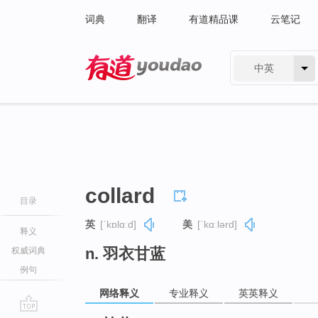
词典
翻译
有道精品课
云笔记
中英
有道 - 网易旗下搜索
collard
目录
英
[ˈkɒlɑːd]
美
[ˈkɑːlərd]
释义
n. 羽衣甘蓝
权威词典
例句
网络释义
专业释义
英英释义