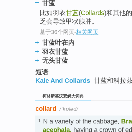
go
甘蓝
top
比如羽衣
甘蓝
(
Collards
)和其他
乏会导致甲状腺肿。
基于36个网页
-
相关网页
甘蓝叶在内
羽衣甘蓝
无头甘蓝
短语
Kale And Collards
甘蓝和科拉
柯林斯英汉双解大词典
collard
/ˈkɒləd/
N
a variety of the cabbage,
Bra
1.
acephala,
having a crown of 