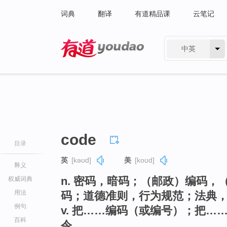
词典
翻译
有道精品课
云笔记
中英
有道 - 网易旗下搜索
code
目录
英
[kəʊd]
美
[koʊd]
释义
n. 密码，暗码；（邮政）编码
权威词典
用法
码；道德准则，行为规范；法典
例句
v. 把……编码（或编号）；把
百科
令