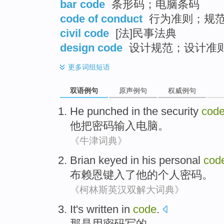
bar code
条形码；电脑条码
code of conduct
行为准则；规
civil code
[法]民事法典
design code
设计规范；设计准
更多
词组短语
双语例句
原声例句
权威例句
He
punched
in the
security
cod
他
把
密码
输入
电脑。
《牛津词典》
Brian
keyed in
his
personal
cod
布赖恩
键入
了
他
的
个人
密码
。
《柯林斯英汉双解大词典》
It
's
written
in
code
.
那
是
用密码
写
的。