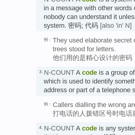
in a message with other words 
nobody can understand it unles
system. 密码; 代码
[also 'in' N]
They used elaborate secret
例：
trees stood for letters.
他们用的是精心设计的密码
N-COUNT
A
code
is a group of
3.
which is used to identify somet
address or part of a telephon
Callers dialling the wrong ar
例：
打电话的人拨错区号时电话
N-COUNT
A
code
is any syste
4.