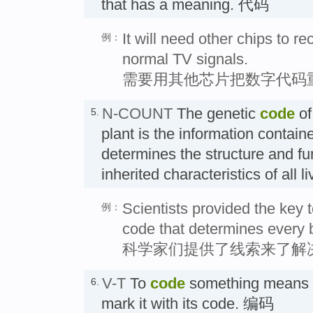
that has a meaning. 代码
It will need other chips to re
例：
normal TV signals.
需要用其他芯片把数字代码
N-COUNT
The genetic
code
of
5.
plant is the information contai
determines the structure and fun
inherited characteristics of al
Scientists provided the key 
例：
code that determines every b
科学家们提供了线索来了解
V-T
To
code
something means to
6.
mark it with its code. 编码