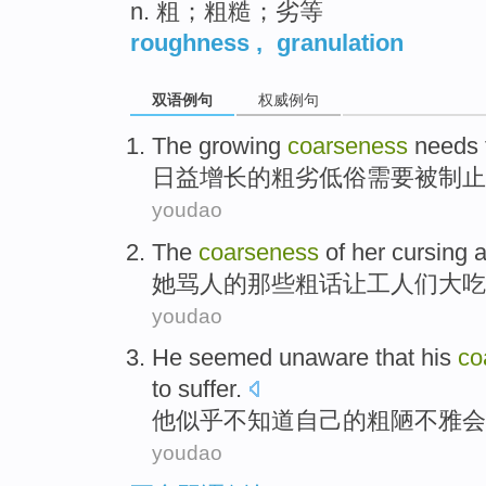
n. 粗；粗糙；劣等
roughness
,
granulation
双语例句
权威例句
The growing
coarseness
needs 
日益
增长的
粗劣低俗
需要
被制止
youdao
The
coarseness
of
her
cursing
a
她
骂人
的
那些粗话让
工人们大吃
youdao
He
seemed
unaware that
his
co
to
suffer.
他
似乎
不
知道
自己
的
粗陋
不雅会
youdao