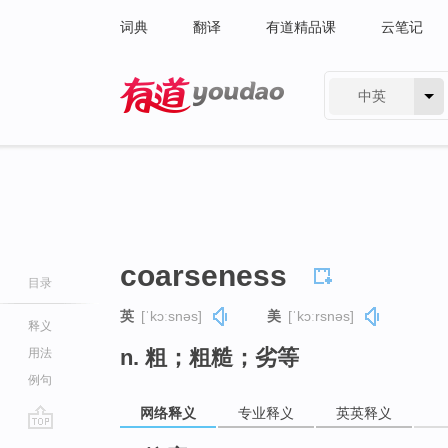
词典
翻译
有道精品课
云笔记
中英
有道 - 网易旗下搜索
coarseness
目录
英
[ˈkɔːsnəs]
美
[ˈkɔːrsnəs]
释义
n. 粗；粗糙；劣等
用法
例句
网络释义
专业释义
英英释义
go