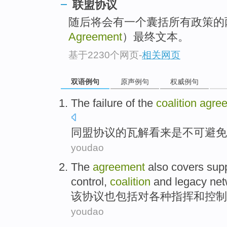
联盟协议
随后将会有一个囊括所有政策的
Agreement
）最终文本。
基于2230个网页
-
相关网页
双语例句
原声例句
权威例句
The failure
of
the
coalition
agre
同盟
协议
的
瓦解看来
是
不可避免
youdao
The
agreement
also
covers
sup
control
,
coalition
and
legacy
net
该
协议
也
包括
对
各种
指挥
和
控制
youdao