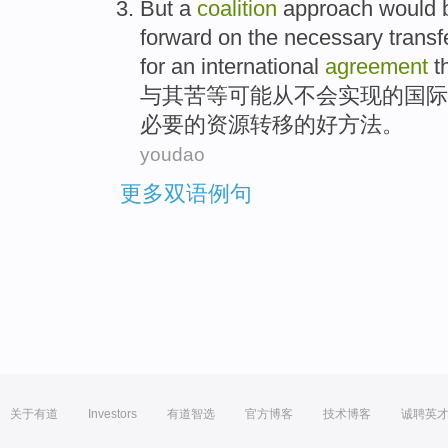
But a
coalition
approach
would
forward on
the
necessary
transf
for
an
international
agreement
t
与其苦
等
可能
从不会
实现
的
国际
必要
的
资源
转移
的好
方法。
youdao
更多双语例句
关于有道
Investors
有道智选
官方博客
技术博客
诚聘英