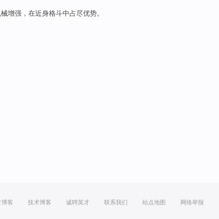
机械
增强
，
在
近身
格斗
中占尽
优势
。
方博客
技术博客
诚聘英才
联系我们
站点地图
网络举报