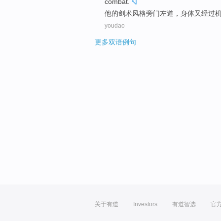
combat
.
他
的
剑术
风格
旁门左道
，身体又经过
youdao
更多双语例句
关于有道
Investors
有道智选
官