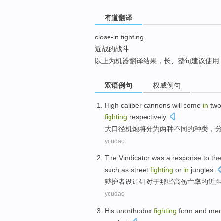
top
有道翻译
close-in fighting
近战的战斗
以上为机器翻译结果，长、整句建议使用
双语例句
权威例句
High
caliber
cannons
will
come
in
two
fighting
respectively
.
大
口径
机
炮
将
分为
两
种
不同
的
种类
，
youdao
The Vindicator was a response
to th
such as
street
fighting
or
in
jungles
.
辩护者
设计针对于那些
高
伤亡率
的
近
youdao
His
unorthodox
fighting
form
and
mec