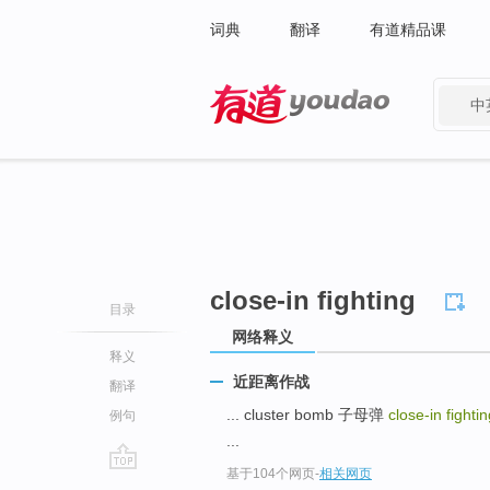
词典
翻译
有道精品课
中
有道 - 网易旗下搜索
close-in fighting
目录
网络释义
释义
近距离作战
翻译
... cluster bomb 子母弹
close-in fighti
例句
...
基于104个网页
-
相关网页
go