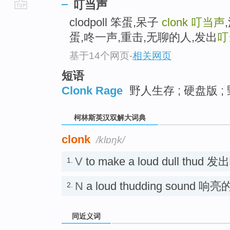
叮当声
go
clodpoll 笨蛋,呆子
clonk
叮当声
top
蛋,咚一声,重击,无聊的人,发出
叮
基于14个网页
-
相关网页
短语
Clonk Rage
野人生存 ; 硬盘版 ;
柯林斯英汉双解大词典
clonk
/klɒŋk/
V
to make a loud dull 
1.
N
a loud thudding sound 
2.
同近义词