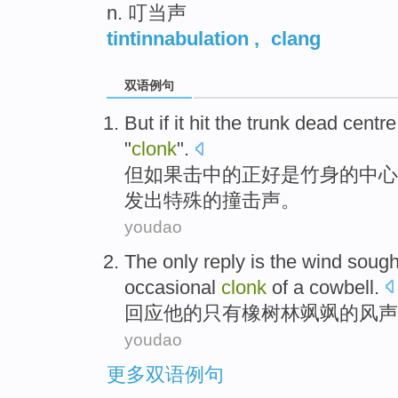
n. 叮当声
tintinnabulation
,
clang
双语例句
But
if
it hit
the
trunk dead
centre
"
clonk
".
但
如果
击中
的正好是竹身的
中心
发出
特殊的
撞击声
。
youdao
The
only
reply
is
the wind soug
occasional
clonk
of a cowbell.
回应
他
的
只有
橡树
林飒飒的
风声
youdao
更多双语例句