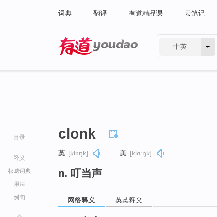
词典
翻译
有道精品课
云笔记
中英
有道 - 网易旗下搜索
clonk
目录
英
[klɒŋk]
美
[klɑːŋk]
释义
n. 叮当声
权威词典
用法
例句
网络释义
英英释义