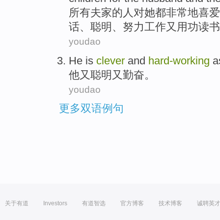
所有
夫家
的
人
对
她
都
非常
地喜爱
话
、
聪明
、
努力
工作
又
用功
读书
youdao
He
is
clever
and
hard-working
as
他
又
聪明又勤奋。
youdao
更多双语例句
关于有道
Investors
有道智选
官方博客
技术博客
诚聘英