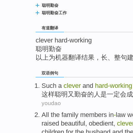
top
聪明勤奋
聪明勤奋工作
有道翻译
clever hard-working
聪明勤奋
以上为机器翻译结果，长、整句
双语例句
S
uch a
clever
and
hard-working
这
样聪明又勤奋的人是一定会成
youdao
All
the family members
in
-
law
w
raised
beautiful,
obedient
,
cleve
children
for
the
husband
and
the