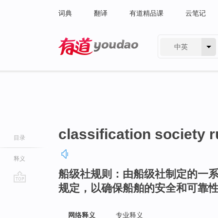
词典
翻译
有道精品课
云笔记
中英
有道 - 网易旗下搜索
classification society r
目录
释义
船级社规则：由船级社制定的一
规定，以确保船舶的安全和可靠
go
top
网络释义
专业释义