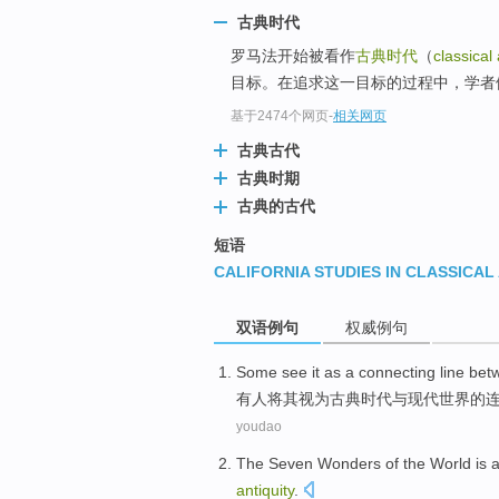
古典时代
罗马法开始被看作
古典时代
（
classical 
目标。在追求这一目标的过程中，学者们
基于2474个网页
-
相关网页
古典古代
古典时期
古典的古代
短语
CALIFORNIA STUDIES IN CLASSICAL
双语例句
权威例句
Some
see
it
as
a
connecting
line be
有人
将
其
视为
古典
时代
与
现代
世界
的
youdao
The
Seven
Wonders
of
the
World
is
a
antiquity
.