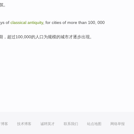
筑
。
ys
of
classical
antiquity
,
for
cities
of
more than
100, 000
期
，
超过
100,000
的
人口
为
规模的
城市
才
逐步出现
。
方博客
技术博客
诚聘英才
联系我们
站点地图
网络举报