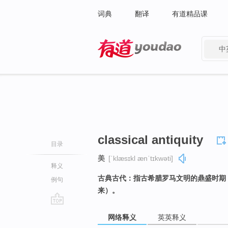
词典
翻译
有道精品课
中
有道 - 网易旗下搜索
classical antiquity
目录
美
[ˈklæsɪkl ænˈtɪkwəti]
释义
古典古代：指古希腊罗马文明的鼎盛时期
例句
来）。
go
网络释义
英英释义
top