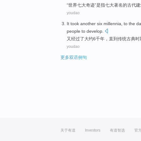
“
世界
七
大
奇迹
”
是
指七大
著名
的
古代
建
youdao
It
took
another six millennia, to the
da
people
to
develop
.
又
经过了
大约6千年，直到
传统古典
时
youdao
更多双语例句
关于有道
Investors
有道智选
官