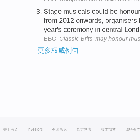
Stage musicals could be honour
from 2012 onwards, organisers 
year's ceremony in central Lon
BBC:
Classic Brits 'may honour musi
更多权威例句
关于有道
Investors
有道智选
官方博客
技术博客
诚聘英