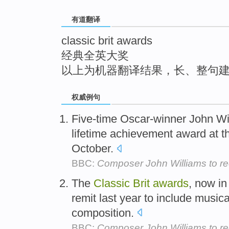
top
有道翻译
classic brit awards
经典全英大奖
以上为机器翻译结果，长、整句
权威例句
Five-time Oscar-winner John Wil
lifetime achievement award at 
October.
BBC:
Composer John Williams to rec
The
Classic
Brit
awards
, now in
remit last year to include musica
composition.
BBC:
Composer John Williams to rec