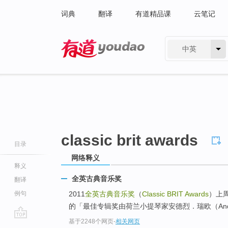
词典
翻译
有道精品课
云笔记
中英
有道 - 网易旗下搜索
classic brit awards
目录
网络释义
释义
全英古典音乐奖
翻译
例句
2011
全英古典音乐奖
（
Classic BRIT Awards
）上
的「最佳专辑奖由荷兰小提琴家安德烈．瑞欧（Andre
基于2248个网页
-
相关网页
go