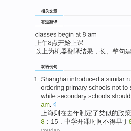
top
相关文章
有道翻译
classes begin at 8 am
上午8点开始上课
以上为机器翻译结果，长、整句
双语例句
Shanghai
introduced a
similar
r
ordering
primary schools
not
to 
while
secondary schools
should
am
.
上海
则
在
去年
制定
了
类似
的
政策
8
：15，
中学
开课
时间
不得
早
于
youdao