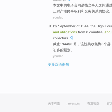
本文
中的
电子
合同
是
指
当事人
之间
通
止
财产性
民事
权利
和
义务关系
的
协议
youdao
By
September
of 1944, the High Cour
and
obligations
from
8
counties
,
and
collectors
.
截止1944年
9月
，该院共
收集
到
8
个
县
初步
的甄别。
youdao
更多双语例句
关于有道
Investors
有道智选
官