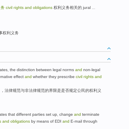
义务
civil rights and obligations
权利义务相关的 jural ...
事权利义务
ates
,
the
distinction between
legal
norms
and
non-legal
mative effect
and
whether they
prescribe
civil
rights
and
出，
法律
规范
与
非法律规范的
界限
是
是否
规定
公民
的
权利
义
ates that
different parties
set up
,
change
and
terminate
s
and
obligations
by
means
of
EDI
and
E-mail
through