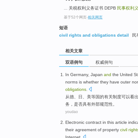
... 关税权利义务证书 DEPB
民事权利
基于52个网页
-
相关网页
短语
civil rights and obligations detail
民
相关文章
双语例句
权威例句
In
Germany
,
Japan
and
the United
St
norms
is
whether
they
have
outer
nor
obligations
.
从
德
、
日
、
美
等
国
的
有关制度可以看
务
，是否
具有
外部
规范性
。
youdao
Electronic
contract
in
this article
indic
their
agreement
of
property
civil
right
Internet
.