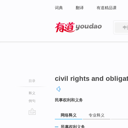
词典
翻译
有道精品课
中
有道 - 网易旗下搜索
civil rights and obliga
目录
释义
民事权利和义务
例句
网络释义
专业释义
go
top
民事权利义务