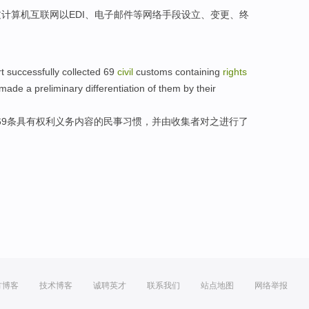
过
计算机
互联网
以
EDI
、
电子邮件等
网络
手段
设立
、
变更
、
终
。
t successfully
collected
69
civil
customs
containing
rights
made a
preliminary
differentiation
of
them by their
69条具有
权利
义务
内容的
民事
习惯
，
并
由
收集者
对
之
进行
了
方博客
技术博客
诚聘英才
联系我们
站点地图
网络举报