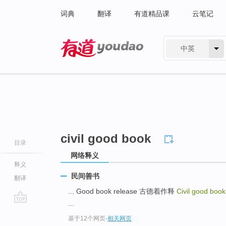
词典
翻译
有道精品课
云笔记
中英
有道 - 网易旗下搜索
civil good book
目录
网络释义
释义
民间善书
翻译
... Good book release 古德着作释
Civil good boo
...
go
基于12个网页
-
相关网页
top