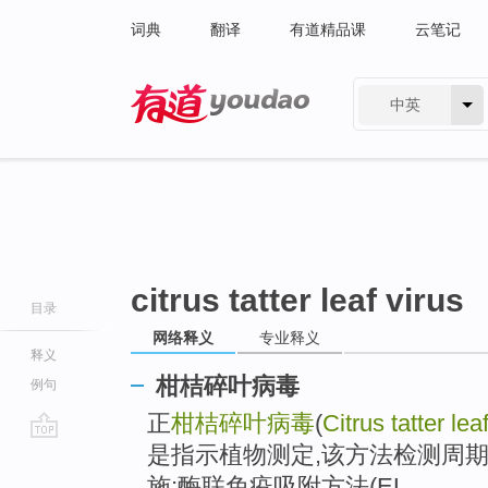
词典
翻译
有道精品课
云笔记
中英
有道 - 网易旗下搜索
citrus tatter leaf virus
目录
网络释义
专业释义
释义
柑桔碎叶病毒
例句
正
柑桔碎叶病毒
(
Citrus tatter lea
是指示植物测定,该方法检测周
go
top
施;酶联免疫吸附方法(EL...