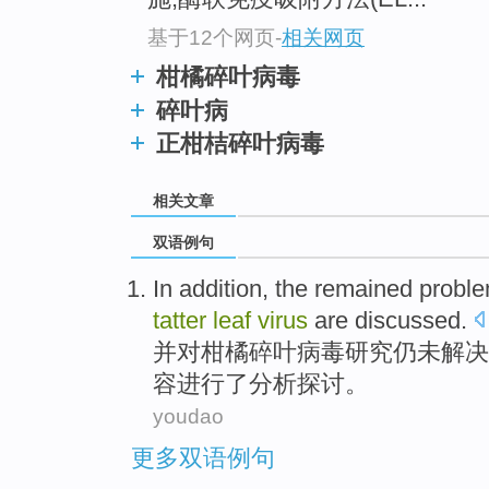
基于12个网页
-
相关网页
柑橘碎叶病毒
碎叶病
正柑桔碎叶病毒
相关文章
双语例句
In
addition
, the
remained
probl
tatter
leaf
virus
are discussed
.
并
对
柑橘
碎
叶
病毒
研究
仍
未解决
容
进行
了分析探讨。
youdao
更多双语例句