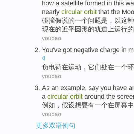
how
a
satellite
formed
in
this
wa
nearly
circular
orbit
that the
Moo
碰撞
假说
的
一个
问题
是
，
以
这种
现在
的
近乎
圆形
的
轨道上运行
的
youdao
You've got negative charge
in
m
负电荷
在
运动
，
它们
处在
一个
环
youdao
As
an
example
,
say
you
have
a
a
circular
orbit
around the
scree
例如
，
假设想
要
有
一个
在
屏幕
中
youdao
更多双语例句