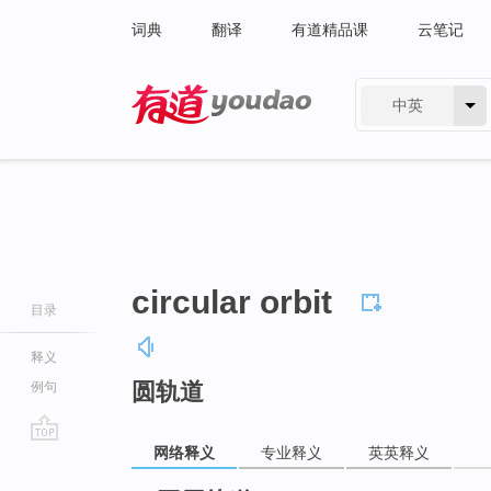
词典
翻译
有道精品课
云笔记
中英
有道 - 网易旗下搜索
circular orbit
目录
释义
圆轨道
例句
网络释义
专业释义
英英释义
go
top