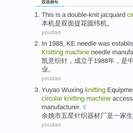
双语例句
This is
a double-knit
jacquard
ci
本机是
双面
提花
圆
纬机。
youdao
In 1988,
KE
needle
was establi
Knitting
machine
needle
manufa
凯意
织
针
，
成立
于1988年，是
业。
youdao
Yuyao
Wuxing
knitting
Equipmen
circular
knitting
machine
access
manufacturer
.
余姚市
五星
针织
器材厂
是
一家
生
youdao