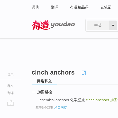
词典
翻译
有道精品课
云笔记
中英
有道 - 网易旗下搜索
cinch anchors
目录
网络释义
释义
加固锚栓
翻译
... chemical anchors 化学壁虎
cinch anchors
加固
基于6个网页
-
相关网页
go
top