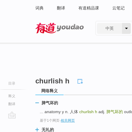
词典
翻译
有道精品课
云笔记
中英
有道 - 网易旗下搜索
churlish h
目录
网络释义
释义
脾气坏的
翻译
... anatomy y n. 人体
churlish h
adj.
脾气坏的
out
基于1个网页
-
相关网页
go
top
无礼的