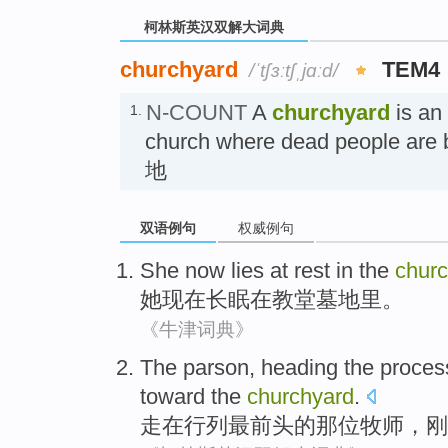
柯林斯英汉双解大词典
churchyard
TEM4
/ˈtʃɜːtʃˌjɑːd/
N-COUNT
A
churchyard
is an
1.
church where dead people a
地
双语例句
权威例句
She
now
lies at rest
in
the
chur
她
现在
长眠
在
教堂
墓地里。
《牛津词典》
The parson
, heading
the proces
toward
the
churchyard
.
走在行列
最
前头的
那位
牧师，
刚