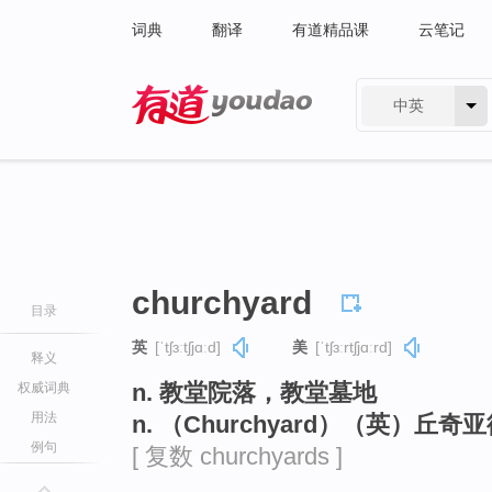
词典
翻译
有道精品课
云笔记
中英
有道 - 网易旗下搜索
churchyard
目录
英
[ˈtʃɜːtʃjɑːd]
美
[ˈtʃɜːrtʃjɑːrd]
释义
n. 教堂院落，教堂墓地
权威词典
用法
n. （Churchyard）（英）丘
例句
[ 复数 churchyards ]