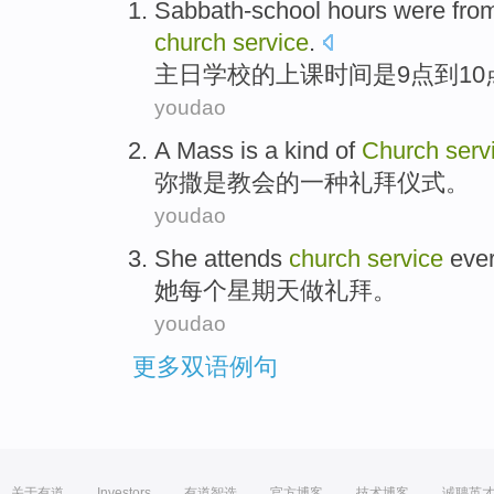
Sabbath-school
hours
were
fro
church
service
.
主
日学校的上课
时间
是
9
点
到
10
youdao
A Mass
is
a
kind of
Church
serv
弥撒
是
教会
的
一
种礼拜仪式。
youdao
She
attends
church
service
eve
她
每个
星期天
做礼拜
。
youdao
更多双语例句
关于有道
Investors
有道智选
官方博客
技术博客
诚聘英