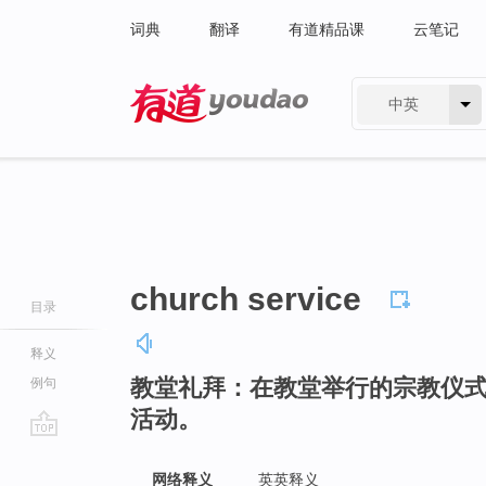
词典
翻译
有道精品课
云笔记
中英
有道 - 网易旗下搜索
church service
目录
释义
教堂礼拜：在教堂举行的宗教仪
例句
活动。
go
top
网络释义
英英释义