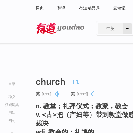
词典
翻译
有道精品课
云笔记
中英
有道 - 网易旗下搜索
church
目录
英
[tʃɜːtʃ]
美
[tʃɜːrtʃ]
释义
n. 教堂；礼拜仪式；教派，教会
权威词典
用法
v. <古>把（产妇等）带到教堂
例句
裁决
adj. 教会的；礼拜的