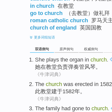
in church
在教堂
go to church
（去教堂）做礼拜
roman catholic church
罗马天
church of england
英国国教
更多
词组短语
双语例句
原声例句
权威例句
She
plays
the organ
in
church
.
她
在
教堂负责弹奏
管风琴
。
《牛津词典》
The
church
was erected in
1582
此
教堂
建于
1582年。
《牛津词典》
The family
had
gone to
church
.