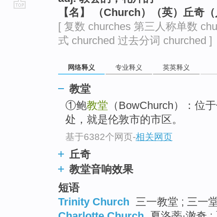
【名】 （Church）（英）丘奇
go
[ 复数 churches 第三人称单数 chu
top
式 churched 过去分词 churched ]
网络释义
专业释义
英英释义
教堂
①鲍
教堂
（BowChurch）
处，就是伦敦市的市区。
基于6382个网页
-
相关网页
丘奇
教堂音响效果
短语
Trinity Church
三一教堂 ; 三一堂
Charlotte Church
夏洛蒂·澈奇 ;